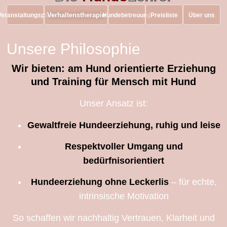
Verhaltenstherapie
Veranstaltungsplan
Hundebetreuung
Preisliste
Über uns
Unsere Philosophie
Wir bieten: a
m Hund orientierte Erziehung
und Training für Mensch mit Hund
Unser Ansatz ist:
Gewaltfreie Hundeerziehung, ruhig und leise
Respektvoller Umgang und
bedürfnisorientiert
Hundeerziehung ohne Leckerlis
– für echte,
intrinsische Motivation
So schaffen wir nachhaltig Vertrauen, Klarheit und