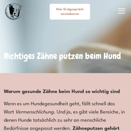
Hier Erstgespräch
vereinbaren
Cookie-Richtlinie (EU)
Richtiges Zähne putzen beim Hund
Warum gesunde Zähne beim Hund so wichtig sind
Wenn es um Hundegesundheit geht, fällt schnell das
Wort
Vermenschlichung
. Und ja, es gibt viele Bereiche, in
denen Hunde tatsächlich zu sehr an menschliche
Bedürfnisse angepasst werden.
Zähneputzen gehört