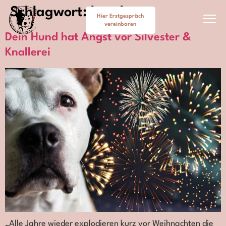
Schlagwort:
hund
Hier Erstgespräch
vereinbaren
Dein Hund hat Angst vor Silvester &
Cookie-Richtlinie (EU)
Knallerei
„Alle Jahre wieder explodieren kurz vor Weihnachten die