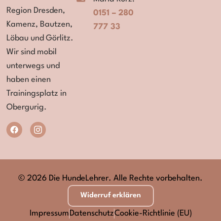
Region
Dresden,
0151 – 280
Kamenz, Bautzen,
777 33
Löbau und Görlitz.
Wir sind mobil
unterwegs und
haben einen
Trainingsplatz in
Obergurig.
© 2026 Die HundeLehrer. Alle Rechte vorbehalten.
Widerruf erklären
Impressum
Datenschutz
Cookie-Richtlinie (EU)