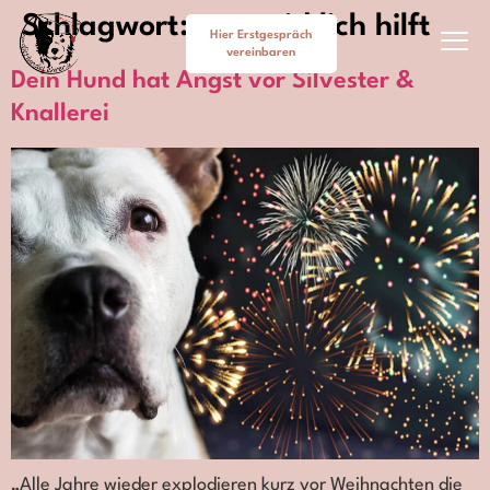
Schlagwort:
was wirklich hilft
Hier Erstgespräch
vereinbaren
Dein Hund hat Angst vor Silvester &
Cookie-Richtlinie (EU)
Knallerei
„Alle Jahre wieder explodieren kurz vor Weihnachten die