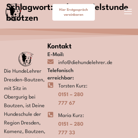
Schlagwort:
welpenspielstunde
Hier Erstgespräch
vereinbaren
bautzen
Cookie-Richtlinie (EU)
Kontakt
E-Mail:
info@diehundelehrer.de
Telefonisch
Die HundeLehrer
erreichbar:
Dresden-Bautzen,
Torsten Kurz:
mit Sitz in
0151 – 280
Obergurig bei
777 67
Bautzen,
ist Deine
Hundeschule der
Maria Kurz:
Region
Dresden,
0151 – 280
Kamenz, Bautzen,
777 33